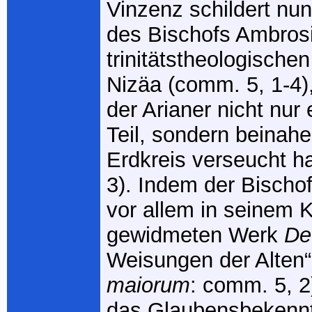
Vinzenz schildert nu
des Bischofs Ambrosi
trinitätstheologische
Nizäa (comm. 5, 1-4),
der Arianer nicht nur 
Teil, sondern beinah
Erdkreis verseucht h
3). Indem der Bischo
vor allem in seinem K
gewidmeten Werk
De
Weisungen der Alten“
maiorum
: comm. 5, 2
das Glaubensbekennt