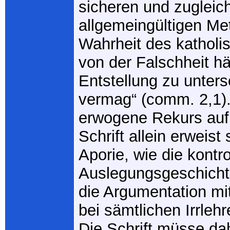
sicheren und zugleic
allgemeingültigen M
Wahrheit des kathol
von der Falschheit hä
Entstellung zu unter
vermag“ (comm. 2,1)
erwogene Rekurs auf 
Schrift allein erweist 
Aporie, wie die kontr
Auslegungsgeschicht
die Argumentation mit
bei sämtlichen Irrleh
Die Schrift müsse dah