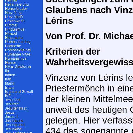
Heimat
Hellenisierung
Glaubens nach Vin
Herrenbrüder
Herz Jesu
Herz Mariä
Lérins
Hexenwahn
Himmel
Hinduismus
Von Prof. Dr. Micha
Hirntod
Hispaniola
Homeschooling
Homoehe
Kriterien der
Homosexualität
Humanae Vitae
Humanismus
Wahrheitsvergewis
Humor
HV u. Gewissen
ifp
Vinzenz von Lérins le
Indien
Irak
Irland
Priestermönch in ein
Islam
Islam und Gewalt
IVF
der kleinen Mittelmee
Jesu Tod
Jesuiten
unweit des heutigen
Jesuitenstaat
Jesus
Jesus II
gelegen. Hier verfass
Jesusbuch
Jesusbuch II
434 das sogenannte
Jesuskind