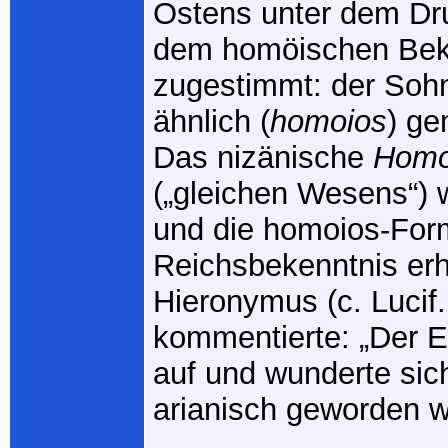
Ostens unter dem Dr
dem homöischen Bek
zugestimmt: der Soh
ähnlich (
homoios
) ge
Das nizänische
Homo
(„gleichen Wesens“) 
und die homoios-For
Reichsbekenntnis er
Hieronymus (c. Lucif.
kommentierte: „Der E
auf und wunderte sic
arianisch geworden w