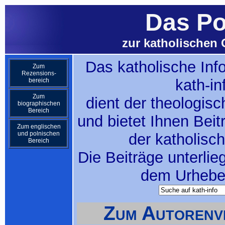
Das Po
zur katholischen 
Das katholische Inf
Zum
Rezensions-
kath-in
bereich
Zum
dient der theologis
biographischen
Bereich
und bietet Ihnen Bei
Zum englischen
und polnischen
der katholisc
Bereich
Die Beiträge unterlie
dem Urheber
Zum Autorenve