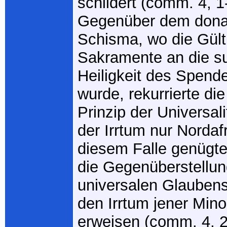
schildert (comm. 4, 1-
Gegenüber dem donat
Schisma, wo die Gülti
Sakramente an die su
Heiligkeit des Spend
wurde, rekurrierte di
Prinzip der Universali
der Irrtum nur Nordafr
diesem Falle genügte
die Gegenüberstellu
universalen Glaubens
den Irrtum jener Minor
erweisen (comm. 4, 