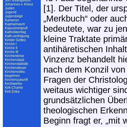
Joh.-Evangelium
Johannes v. Kreuz
[1]. Der Titel, der urs
Juden
Jugend
„Merkbuch“ oder auch
Jugendvigil
Kamerun
Kapharnaum
bedeutete, war zu jene
Kapuzinergruft
Katholikentag
Kath.verfolgung
kleine Traktate primä
Kinder Gottes
Kirche I
antihäretischen Inhal
Kirche II
Kirche III
Kirchenkrise
Vinzenz behandelt hie
Kirchenstaat
Kirchenstatistik
nach dem Konzil von
Kirchensteuer
Kirchenvolks-
begehren
Fragen der Christolo
Kirchenzukunft
Kirchweihe
weitaus wichtiger sin
Kirk Charlie
Kirk Erika
grundsätzlichen Über
theologischen Erkenn
Beginn fragt er, „mit 