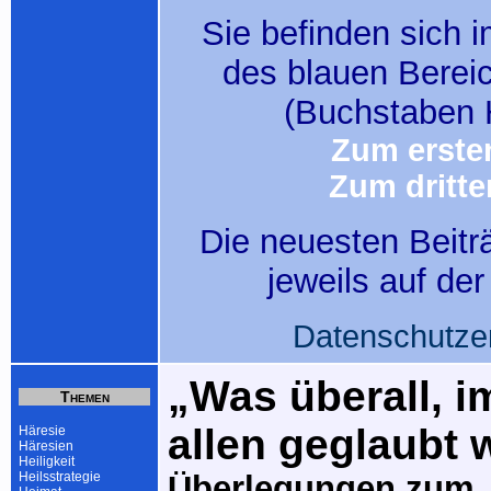
Sie befinden sich i
des blauen Berei
(Buchstaben 
Zum ersten
Zum dritte
Die neuesten Beitr
jeweils auf de
Datenschutze
„Was überall, i
Themen
allen geglaubt 
Häresie
Häresien
Heiligkeit
Heilsstrategie
Überlegungen zum 