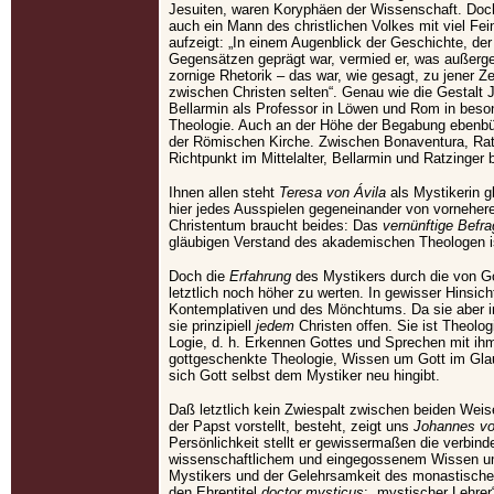
Jesuiten, waren Koryphäen der Wissenschaft. Doch 
auch ein Mann des christlichen Volkes mit viel Fe
aufzeigt: „In einem Augenblick der Geschichte, der
Gegensätzen geprägt war, vermied er, was außergew
zornige Rhetorik – das war, wie gesagt, zu jener Z
zwischen Christen selten“. Genau wie die Gestalt 
Bellarmin als Professor in Löwen und Rom in beson
Theologie. Auch an der Höhe der Begabung ebenbür
der Römischen Kirche. Zwischen Bonaventura, Ra
Richtpunkt im Mittelalter, Bellarmin und Ratzinger 
Ihnen allen steht
Teresa von Ávila
als Mystikerin g
hier jedes Ausspielen gegeneinander von vornehere
Christentum braucht beides: Das
vernünftige Befr
gläubigen Verstand des akademischen Theologen is
Doch die
Erfahrung
des Mystikers durch die von G
letztlich noch höher zu werten. In gewisser Hinsicht
Kontemplativen und des Mönchtums. Da sie aber in 
sie prinzipiell
jedem
Christen offen. Sie ist Theolog
Logie, d. h. Erkennen Gottes und Sprechen mit ih
gottgeschenkte Theologie, Wissen um Gott im Glaub
sich Gott selbst dem Mystiker neu hingibt.
Daß letztlich kein Zwiespalt zwischen beiden Weise
der Papst vorstellt, besteht, zeigt uns
Johannes v
Persönlichkeit stellt er gewissermaßen die verbin
wissenschaftlichem und eingegossenem Wissen um
Mystikers und der Gelehrsamkeit des monastischen
den Ehrentitel
doctor mysticus
: „mystischer Lehrer