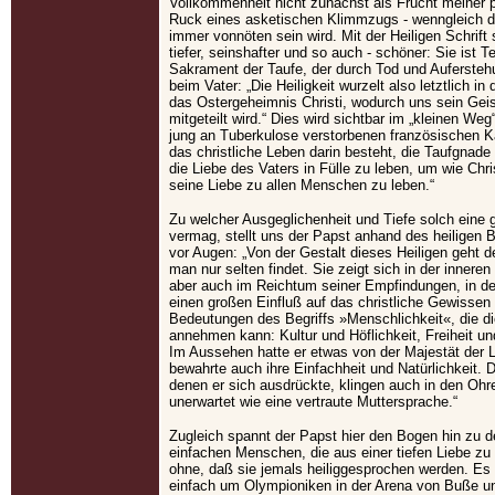
Vollkommenheit nicht zunächst als Frucht meiner 
Ruck eines asketischen Klimmzugs - wenngleich d
immer vonnöten sein wird. Mit der Heiligen Schrift s
tiefer, seinshafter und so auch - schöner: Sie ist 
Sakrament der Taufe, der durch Tod und Auferstehu
beim Vater: „Die Heiligkeit wurzelt also letztlich in
das Ostergeheimnis Christi, wodurch uns sein Geis
mitgeteilt wird.“ Dies wird sichtbar im „kleinen Weg
jung an Tuberkulose verstorbenen französischen Kar
das christliche Leben darin besteht, die Taufgnade
die Liebe des Vaters in Fülle zu leben, um wie Chr
seine Liebe zu allen Menschen zu leben.“
Zu welcher Ausgeglichenheit und Tiefe solch eine g
vermag, stellt uns der Papst anhand des heiligen 
vor Augen: „Von der Gestalt dieses Heiligen geht de
man nur selten findet. Sie zeigt sich in der inneren
aber auch im Reichtum seiner Empfindungen, in der
einen großen Einfluß auf das christliche Gewissen 
Bedeutungen des Begriffs »Menschlichkeit«, die d
annehmen kann: Kultur und Höflichkeit, Freiheit und 
Im Aussehen hatte er etwas von der Majestät der La
bewahrte auch ihre Einfachheit und Natürlichkeit. D
denen er sich ausdrückte, klingen auch in den Oh
unerwartet wie eine vertraute Muttersprache.“
Zugleich spannt der Papst hier den Bogen hin zu 
einfachen Menschen, die aus einer tiefen Liebe z
ohne, daß sie jemals heiliggesprochen werden. Es 
einfach um Olympioniken in der Arena von Buße un