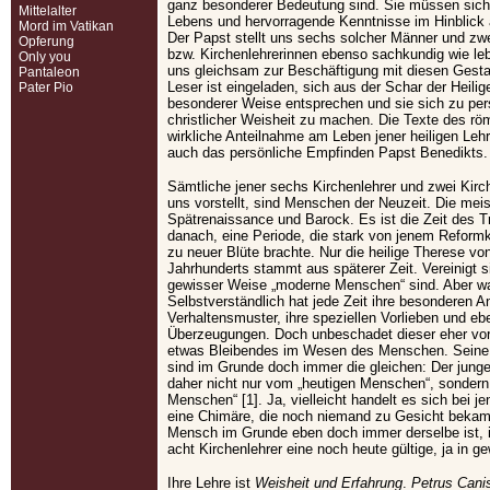
ganz besonderer Bedeutung sind. Sie müssen sich 
Mittelalter
Lebens und hervorragende Kenntnisse im Hinblick 
Mord im Vatikan
Der Papst stellt uns sechs solcher Männer und zwe
Opferung
bzw. Kirchenlehrerinnen ebenso sachkundig wie leb
Only you
uns gleichsam zur Beschäftigung mit diesen Gestal
Pantaleon
Leser ist eingeladen, sich aus der Schar der Heili
Pater Pio
besonderer Weise entsprechen und sie sich zu per
christlicher Weisheit zu machen. Die Texte des r
wirkliche Anteilnahme am Leben jener heiligen Lehr
auch das persönliche Empfinden Papst Benedikts.
Sämtliche jener sechs Kirchenlehrer und zwei Kirch
uns vorstellt, sind Menschen der Neuzeit. Die meis
Spätrenaissance und Barock. Es ist die Zeit des T
danach, eine Periode, die stark von jenem Reformk
zu neuer Blüte brachte. Nur die heilige Therese vo
Jahrhunderts stammt aus späterer Zeit. Vereinigt sin
gewisser Weise „moderne Menschen“ sind. Aber w
Selbstverständlich hat jede Zeit ihre besonderen
Verhaltensmuster, ihre speziellen Vorlieben und ebe
Überzeugungen. Doch unbeschadet dieser eher vor
etwas Bleibendes im Wesen des Menschen. Seine 
sind im Grunde doch immer die gleichen: Der jung
daher nicht nur vom „heutigen Menschen“, sondern
Menschen“ [1]. Ja, vielleicht handelt es sich bei 
eine Chimäre, die noch niemand zu Gesicht bekam.
Mensch im Grunde eben doch immer derselbe ist, ist
acht Kirchenlehrer eine noch heute gültige, ja in g
Ihre Lehre ist
Weisheit und Erfahrung
.
Petrus Cani