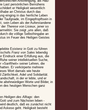
persönlichen Anstrengung, als Hau-
ie Last persönlichen Bemühens
childert er Heiligkeit wesentlich
Teilhabe an Christus durch das
ng einging in das herrliche Leben
 der Taufgnade, im Eingepfropftsein in
t, sein Leben als der Auferstandene
“ der
Therese von Lisieux
, jener so
melitin: Sie zeigt „uns allen, daß
 durch die völlige Selbsthingabe an
istus im Feuer des Heiligen Geistes
elebte Existenz in Gott zu führen
Bischofs
Franz von Sales
lebendig
r Eindruck einer Erfüllung aus, die
 Ruhe seiner intellektuellen Suche,
 »Sanftheit« seiner Lehren, die
hatten. Er verkörperte mehrere
ieses Wort damals wie heute
Zärtlichkeit, Adel und Solidarität.
ndschaft, in der er lebte, und er
ie altehrwürdigen Worte und Bilder, in
ren des heutigen Menschen ganz
den
Heiligen des Alltags
: den
u Gott und zum Nächsten leben -
wird deutlich, daß es zunächst nicht
d Askese geht. Heiligkeit besteht