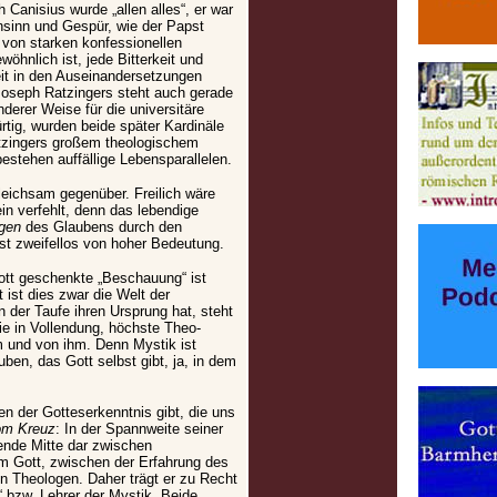
Canisius wurde „allen alles“, er war
insinn und Gespür, wie der Papst
 von starken konfessionellen
öhnlich ist, jede Bitterkeit und
eit in den Auseinandersetzungen
Joseph Ratzingers steht auch gerade
derer Weise für die universitäre
tig, wurden beide später Kardinäle
tzingers großem theologischem
bestehen auffällige Lebensparallelen.
leichsam gegenüber. Freilich wäre
in verfehlt, denn das lebendige
agen
des Glaubens durch den
t zweifellos von hoher Bedeutung.
ott geschenkte „Beschauung“ ist
 ist dies zwar die Welt der
der Taufe ihren Ursprung hat, steht
ie in Vollendung, höchste Theo-
m und von ihm. Denn Mystik ist
en, das Gott selbst gibt, ja, in dem
n der Gotteserkenntnis gibt, die uns
om Kreuz
: In der Spannweite seiner
dende Mitte dar zwischen
 Gott, zwischen der Erfahrung des
 Theologen. Daher trägt er zu Recht
“ bzw. Lehrer der Mystik. Beide