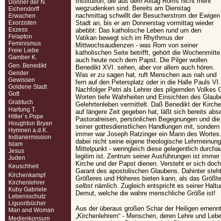
Institution, die aus dem Alltag Roms nicht mehr
Donner der N.
wegzudenken sind. Bereits am Dienstag
Eichendorff
nachmittag schwillt der Besucherstrom der Ewigen
Erwachen
Exorzisten
Stadt an, bis er am Donnerstag vormittag wieder
Exzess
abebbt: Das katholische Leben rund um den
Felapton
Vatikan bewegt sich im Rhythmus der
Feminismus
Mittwochsaudienzen - was Rom von seiner
Freie Liebe
katholischen Seite betrifft, gehört die Wochenmitte
Gamber K.
auch heute noch dem Papst. Die Pilger wollen
Gen. Benedikt
Benedikt XVI. sehen, aber vor allem auch hören.
Gender
Was er zu sagen hat, ruft Menschen aus nah und
Gewissen
fern auf den Petersplatz oder in die Halle Pauls VI
Goldene Stadt
Nachfolger Petri als Lehrer des pilgernden Volkes 
Gott
Worten tiefe Wahrheiten und Einsichten des Glaub
Grabtuch
Gelehrtenleben vermittelt. Daß Benedikt der Kirch
Hartung T.
auf längere Zeit gegeben hat, läßt sich bereits abs
Hitler´s Pope
Pastoralreisen, persönlichen Begegnungen und die e
Houghton Bryan
seiner gottesdienstlichen Handlungen mit, sonder
Hymnen a.d.K.
immer war Joseph Ratzinger ein Mann des Wortes.
Indianermission
dabei nicht seine eigene theologische Lehrmeinung
Islam
Mittelpunkt - wenngleich diese gelegentlich durc
Jesus
legitim ist. Zentrum seiner Ausführungen ist immer
Juden
Kirche und der Papst dienen. Versteht er sich doch 
Keuschheit
Garant des apostolischen Glaubens. Dahinter steht 
Kirchenkampf
Größeres und Höheres bieten kann, als das Größt
Kirchenlehrer
selbst
nämlich. Zugleich entspricht es seiner Halt
Kuby Gabriele
Demut, welche die wahre menschliche Größe ist!
Lebensschutz
Liguoribücher
Aus der überaus großen Schar der Heiligen ernennt 
Man and Woman
„Kirchenlehrern“ - Menschen, deren Lehre und Lebe
Medienkonsum