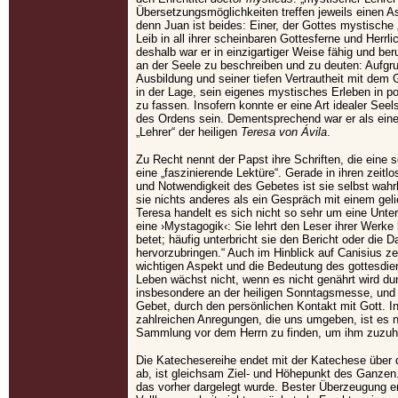
Übersetzungsmöglichkeiten treffen jeweils einen 
denn Juan ist beides: Einer, der Gottes mystisch
Leib in all ihrer scheinbaren Gottesferne und Herrl
deshalb war er in einzigartiger Weise fähig und be
an der Seele zu beschreiben und zu deuten: Aufgru
Ausbildung und seiner tiefen Vertrautheit mit dem G
in der Lage, sein eigenes mystisches Erleben in 
zu fassen. Insofern konnte er eine Art idealer See
des Ordens sein. Dementsprechend war er als einer
„Lehrer“ der heiligen
Teresa von Ávila
.
Zu Recht nennt der Papst ihre Schriften, die ein
eine „faszinierende Lektüre“. Gerade in ihren zeit
und Notwendigkeit des Gebetes ist sie selbst wahrha
sie nichts anderes als ein Gespräch mit einem gel
Teresa handelt es sich nicht so sehr um eine Unt
eine ›Mystagogik‹: Sie lehrt den Leser ihrer Werke
betet; häufig unterbricht sie den Bericht oder die 
hervorzubringen.“ Auch im Hinblick auf Canisius ze
wichtigen Aspekt und die Bedeutung des gottesdien
Leben wächst nicht, wenn es nicht genährt wird dur
insbesondere an der heiligen Sonntagsmesse, und 
Gebet, durch den persönlichen Kontakt mit Gott. In
zahlreichen Anregungen, die uns umgeben, ist es 
Sammlung vor dem Herrn zu finden, um ihm zuzuhö
Die Katechesereihe endet mit der Katechese über d
ab, ist gleichsam Ziel- und Höhepunkt des Ganzen.
das vorher dargelegt wurde. Bester Überzeugung e