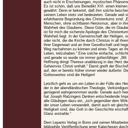
auch nicht in Erscheinungen, mystischen Phänom
Es ist schön, daß uns Benedikt XVI. einen kleinen 
gewährt: Denn er bekennt, daß ihm solche besche
seinem Leben stets viel bedeuteten. Gerade weil si
erfahrbarste Begründung des Christentums sind: 
Menschen, ohne sichtbaren Heroismus, aber in ihre
Wahrheit des Glaubens. Diese Güte, die im Glauben 
ist für mich die sicherste Apologie des Christentu
Wahrheit liegt. In der Gemeinschaft der Heiligen, s
oder nicht, die die Kirche durch Christus in all ihre
ihrer Gegenwart und an ihrer Gesellschaft und heg
Weg nachahmen zu können und eines Tages an ihr
Leben, teilzuhaben.“ Eine solche einfache, schlic
und gerade so wurde sie immer gottesfähiger: „Mi
Hoffnung dringt Therese unablässig in das Herz der 
Geheimnis Christi enthält.“ Damit greift der Bisc
auf, den er bereits früher immer wieder äußerte: D
Gotteswortes sind die Heiligen!
Letztlich geht es um ein
Leben in der Fülle des Hei
der in der abendländischen Theologie, Verkündigu
genügend wahrgenommen wurde. Gerade auch hier,
hat Joseph Ratzingers Denken entscheidende Impul
alle Gläubigen dazu ein, „sich gegenüber dem Wirk
der unser Leben verwandelt, damit auch wir gleic
Heiligkeit sind, das Gott in der Geschichte erschaff
Glanz erstrahle.“
Dem Lepanto Verlag in Bonn und seinen Mitarbeite
bibliophile Veröffentlichung jener Katechesen durch