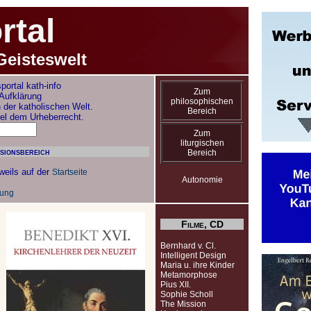
rtal
Geisteswelt
portal kath-info
Zum
 Aufklärung
philosophischen
 der katholischen Welt.
Bereich
gel dem Urheberrecht.
Zum
liturgischen
nsionsbereich
Bereich
weils auf der
Startseite
Autonomie
rung
Filme, CD
Bernhard v. Cl.
Intelligent Design
Maria u. ihre Kinder
Metamorphose
Pius XII.
Sophie Scholl
The Mission