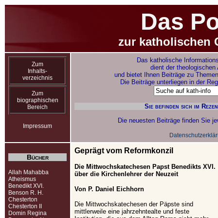
Das Po
zur katholischen 
Das katholische Informations
Zum
dient der theologischen
Inhalts-
und bietet Ihnen Beiträge zu Themen
verzeichnis
Die Beiträge unterliegen in der Re
Zum
biographischen
Sie befinden sich im Reze
Bereich
Die neuesten Beiträge finden Sie je
Impressum
Datenschutzerklä
Geprägt vom Reformkonzil
Bücher
Die Mittwochskatechesen Papst Benedikts XVI.
Allah Mahabba
über die Kirchenlehrer der Neuzeit
Atheismus
Benedikt XVI.
Von P. Daniel Eichhorn
Benson R. H.
Chesterton
Die Mittwochskatechesen der Päpste sind
Chesterton II
mittlerweile eine jahrzehntealte und feste
Domin Regina