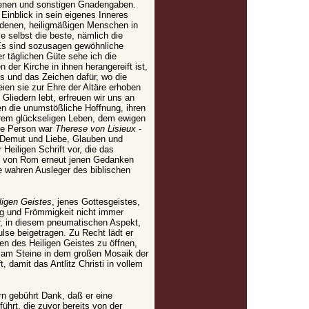
enen und sonstigen Gnadengaben.
Einblick in sein eigenes Inneres
idenen, heiligmäßigen Menschen in
e selbst die beste, nämlich die
„Es sind sozusagen gewöhnliche
r täglichen Güte sehe ich die
der Kirche in ihnen herangereift ist,
ms und das Zeichen dafür, wo die
eien sie zur Ehre der Altäre erhoben
n Gliedern lebt, erfreuen wir uns an
en die unumstößliche Hoffnung, ihren
em glückseligen Leben, dem ewigen
hte Person war
Therese von Lisieux
-
t Demut und Liebe, Glauben und
Heiligen Schrift vor, die das
hof von Rom erneut jenen Gedanken
ie wahren Ausleger des biblischen
ligen Geistes
, jenes Gottesgeistes,
ng und Frömmigkeit nicht immer
 in diesem pneumatischen Aspekt,
se beigetragen. Zu Recht lädt er
en des Heiligen Geistes zu öffnen,
hsam Steine in dem großen Mosaik der
t, damit das Antlitz Christi in vollem
rn gebührt Dank, daß er eine
führt, die zuvor bereits von der