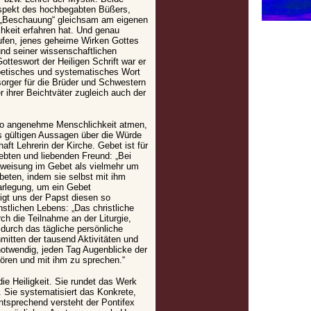
Aspekt des hochbegabten Büßers,
e „Beschauung“ gleichsam am eigenen
ichkeit erfahren hat. Und genau
rufen, jenes geheime Wirken Gottes
nd seiner wissenschaftlichen
otteswort der Heiligen Schrift war er
poetisches und systematisches Wort
lsorger für die Brüder und Schwestern
 ihrer Beichtväter zugleich auch der
e so angenehme Menschlichkeit atmen,
los gültigen Aussagen über die Würde
ft Lehrerin der Kirche. Gebet ist für
iebten und liebenden Freund: „Bei
erweisung im Gebet als vielmehr um
 beten, indem sie selbst mit ihm
Darlegung, um ein Gebet
igt uns der Papst diesen so
stlichen Lebens: „Das christliche
ch die Teilnahme an der Liturgie,
durch das tägliche persönliche
mitten der tausend Aktivitäten und
notwendig, jeden Tag Augenblicke der
ren und mit ihm zu sprechen.“
ie Heiligkeit. Sie rundet das Werk
 Sie systematisiert das Konkrete,
ntsprechend versteht der Pontifex