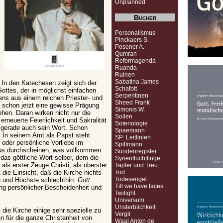
Unplanned
Bücher
Personalismus
Pinckaers S.
Posener A.
Qumran
Reformagenda
Ruanda
Ruinen
Sabatina James
. In den Katechesen zeigt sich der
Schafott
Gottes, der in möglichst einfachen
Serpentinen
ens aus einem reichen Priester- und
Sheed Frank
e schon jetzt eine gewisse Prägung
Simonis W.
ehen. Daran wirken nicht nur die
Sollen
rneuerte Feierlichkeit und Sakralität
Soteriologie
n gerade auch sein Wort. Schon
Spaemann
 In seinem Amt als Papst steht
SP: Leitlinien
 oder persönliche Vorliebe im
Spillmann
haus durchscheinen, was vollkommen
Sündenregister
 das göttliche Wort selber, dem die
Syrienflüchtlinge
als erster Zeuge Christi, als oberster
Tapfer und Treu
die Einsicht, daß die Kirche nichts
Tod
Todesengel
e und Höchste schlechthin:
Gott
Till we have faces
ung persönlicher Bescheidenheit und
Twilight
Universum
Unsterblichkeit
die Kirche einige sehr spezielle zu
Vergil
n für die ganze Christenheit von
Waal Anton de