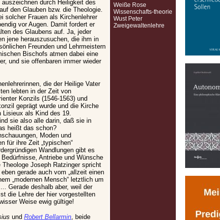
auszeichnen durch Heiligkeit des
Weiße Rose
auf den Glauben bzw. die Theologie.
Wissenschafts-theorie
i solcher Frauen als Kirchenlehrer
Wust Peter
endig vor Augen. Damit fordert er
Zweigewaltenlehre
ten des Glaubens auf. Ja, jeder
gen jene herauszusuchen, die ihm in
sönlichen Freunden und Lehrmeistern
ömischen Bischofs atmen dabei eine
er, und sie offenbaren immer wieder
enlehrerinnen, die der Heilige Vater
ten lebten in der Zeit von
rienter Konzils (1546-1563) und
onzil geprägt wurde und die Kirche
n Lisieux als Kind des 19.
d sie also alle darin, daß sie in
as heißt das schon?
 Anschauungen, Moden und
n für ihre Zeit „typischen“
dergründigen Wandlungen gibt es
Bedürfnisse, Antriebe und Wünsche
e Theologe Joseph Ratzinger spricht
 eben gerade auch vom „allzeit einen
jenem „modernen Mensch“ letztlich um
.. Gerade deshalb aber, weil der
 die Lehre der hier vorgestellten
ewisser Weise ewig gültige!
sius
und
Robert Bellarmin
, beide